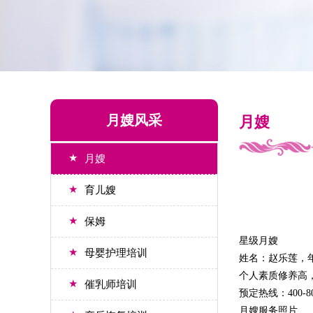
月嫂风采
月嫂
★
月嫂
★
育儿嫂
★
保姆
星级月嫂
★
母婴护理培训
姓名：赵乐莲，
个人素质修养高
★
催乳师培训
预定热线：400-801
月嫂服务照片